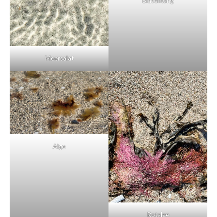
Blasentang
Meersalat
Alge
Rotalge