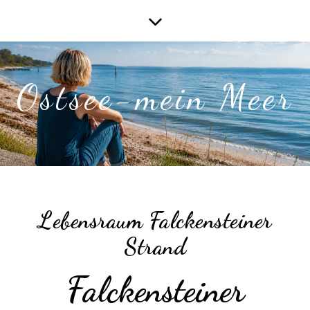
Ostsee-mein Meer
Lebensraum Falckensteiner
Strand
Falckensteiner