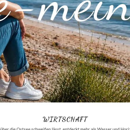
e-mei
WIRTSCHAFT
 über die Ostsee schweifen lässt, entdeckt mehr als Wasser und Hori