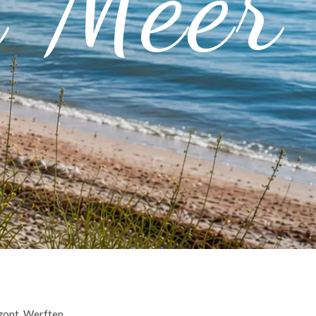
n Meer
zont. Werften,